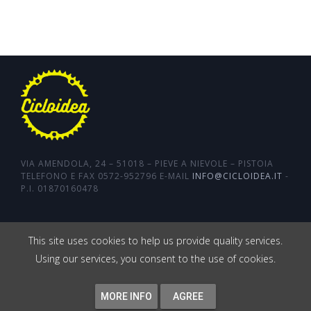
VIA AMENDOLA, 24 – 51018 – PIEVE A NIEVOLE – PISTOIA
TELEFONO E FAX 0572-952796 E-MAIL
INFO@CICLOIDEA.IT
-
P.I. 01870160478
AR
SITEMAP
COOKIE POLICY
This site uses cookies to help us provide quality services.
PRIVACY POLICY
Using our services, you consent to the use of cookies.
PROGETTO WEB
&
WOOLA.IT
- COPYRIGHT ©
2017
CICLOIDEA.IT
MORE INFO
AGREE