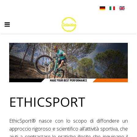
ETHICSPORT
EthicSport® nasce con lo scopo di diffondere un
approccio rigoroso e scientifico all’attività sportiva, che
aiuti a contrastare le pratiche illecite che inquinano il