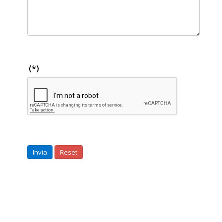
(*)
Invia
Reset