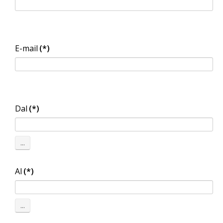
E-mail
(*)
Dal
(*)
...
Al
(*)
...