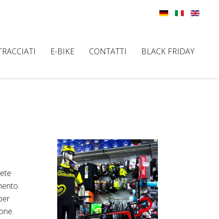
TRACCIATI
E-BIKE
CONTATTI
BLACK FRIDAY
vete
mento.
per
sone.