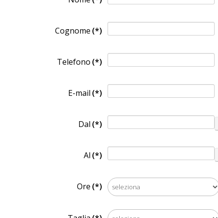
Cognome
(*)
Telefono
(*)
E-mail
(*)
Dal
(*)
Al
(*)
Ore
(*)