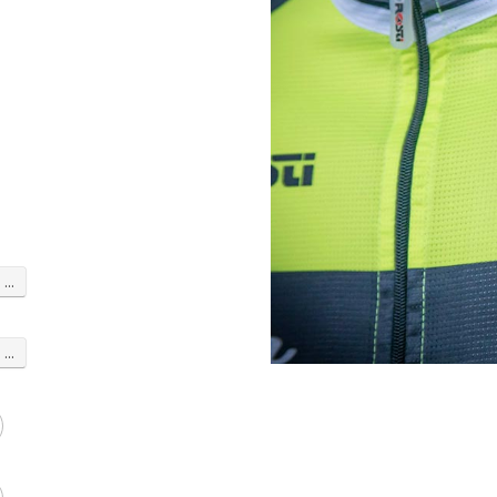
...
...