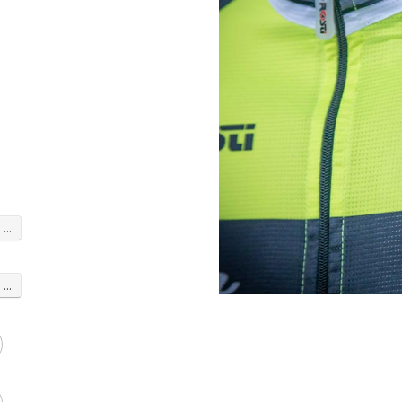
...
...