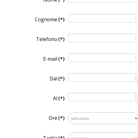
Cognome
(*)
Telefono
(*)
E-mail
(*)
Dal
(*)
Al
(*)
Ore
(*)